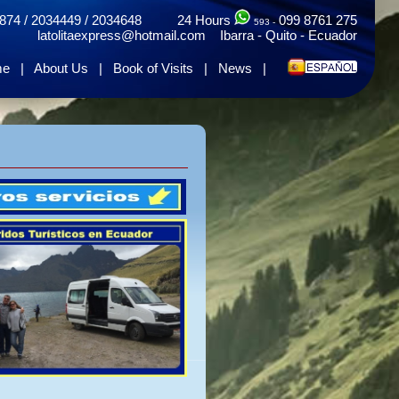
874 / 2034449 / 2034648 24 Hours
099 8761 275
593 -
latolitaexpress@hotmail.com Ibarra - Quito - Ecuador
me
|
About Us
|
Book of Visits
|
News
|