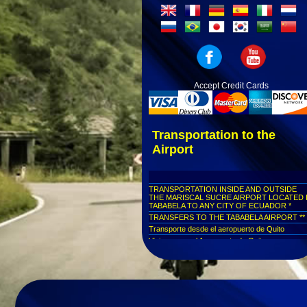
Accept Credit Cards
Transportation to the
Airport
TRANSPORTATION INSIDE AND OUTSIDE
THE MARISCAL SUCRE AIRPORT LOCATED 
TABABELA TO ANY CITY OF ECUADOR *
TRANSFERS TO THE TABABELA AIRPORT **
Transporte desde el aeropuerto de Quito
Viaja seguro al Aeropuerto de Quito
Transporte hacia el aeropuerto de Quito
Rutas personalizadas a los mejores destinos
Comodidad y seguridad garantizadas
Transporte para personas de la tercera edad
Transporte turístico en Quito