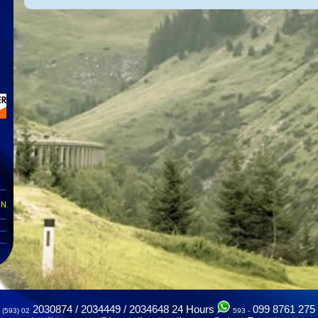
IN
2030874 / 2034449 / 2034648
24 Hours
099 8761 275
(593) 02
593 -